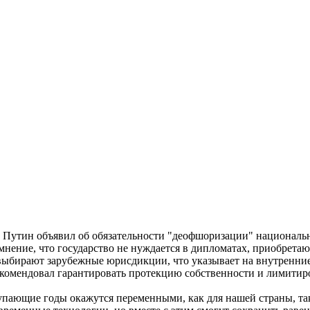
В. Путин объявил об обязательности "деофшоризации" национал
мнение, что государство не нуждается в дипломатах, приобрета
 выбирают зарубежные юрисдикции, что указывает на внутренние
рекомендовал гарантировать протекцию собственности и лимитир
тупающие годы окажутся переменными, как для нашей страны, та