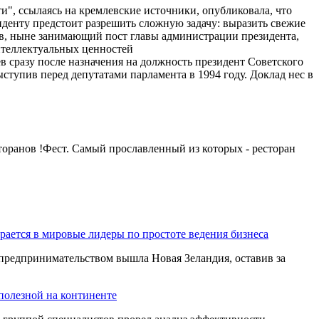
", ссылаясь на кремлевские источники, опубликовала, что
иденту предстоит разрешить сложную задачу: выразить свежие
нов, ныне занимающий пост главы администрации президента,
интеллектуальных ценностей
в сразу после назначения на должность президент Советского
ступив перед депутатами парламента в 1994 году. Доклад нес в
оранов !Фeст. Самый прославленный из которых - ресторан
ается в мировые лидеры по простоте ведения бизнеса
редпринимательством вышла Новая Зеландия, оставив за
полезной на континенте