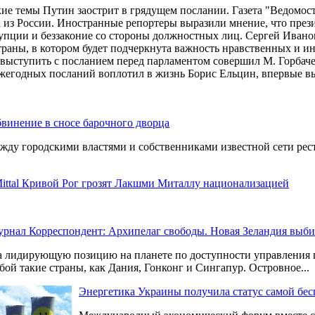
ие темы Путин заострит в грядущем послании. Газета "Ведомости
а из России. Иностранные репортеры выразили мнение, что през
оррупции и беззаконие со стороны должностных лиц. Сергей Ива
страны, в котором будет подчеркнута важность нравственных и 
и выступить с посланием перед парламентом совершил М. Горбаче
ежегодных посланий воплотил в жизнь Борис Ельцин, впервые вы
винение в сносе барочного дворца
жду городскими властями и собственниками известной сети рест
ittal Кривой Рог грозят Лакшми Миталлу национализацией
рнал Корреспондент: Архипелаг свободы. Новая Зеландия выбир
 лидирующую позицию на планете по доступности управления п
бой такие страны, как Дания, Гонконг и Сингапур. Островное...
Энергетика Украины получила статус самой бес