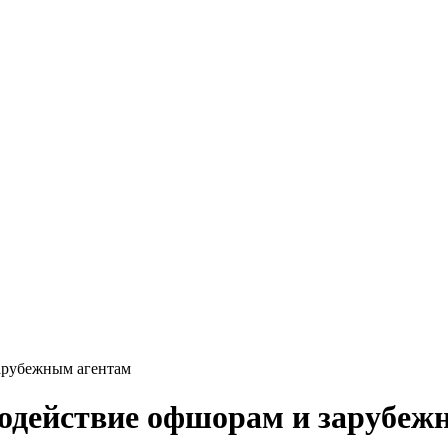
арубежным агентам
водействие офшорам и зарубеж