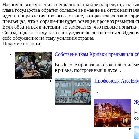
Накануне выступления специалисты пытались предугадать, как
глава государства обратит большое внимание на отток капитал
идеи и направления прогресса стране, которая «заросла» в к
предвещал, что в обращении будет освещен прогноз развития 
Если обратиться к истории, то замечается, что первые попытк
Союза, однако этому так и не суждено было состояться. Идею 
себе обсуждение на тему усиления страны.
Похожие новости
Собственникам Криївки предъявили об
Во Львове произошло столкновение ме
Криївка, построенный в духе...
Профсоюзы ArcelorM
...
Жу
На
со