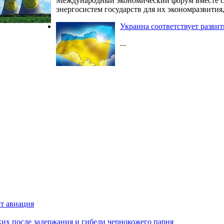
Международный экономический форум вместе с 
энергосистем государств для их экономразвития
Украина соответствует разв
...
ит авиация
х после задержания и гибели чернокожего парня