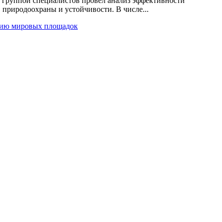
группой специалистов провел анализ эффективности
, природоохраны и устойчивости. В числе...
итию мировых площадок