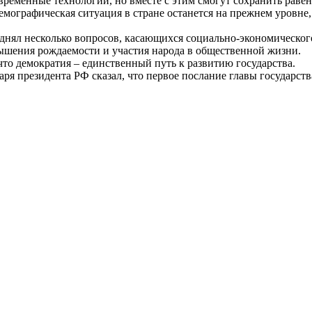
временные технологии, но вместе с этим смогут сохранить раве
емографическая ситуация в стране останется на прежнем уровне,
однял несколько вопросов, касающихся социально-экономическог
ышения рождаемости и участия народа в общественной жизни.
что демократия – единственный путь к развитию государства.
я президента РФ сказал, что первое послание главы государст