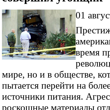
01 авгус
Престиж
америка
время п
революц
мире, но и в обществе, ко
пытается перейти на боле
источники питания. Агре
роскошные материалы от