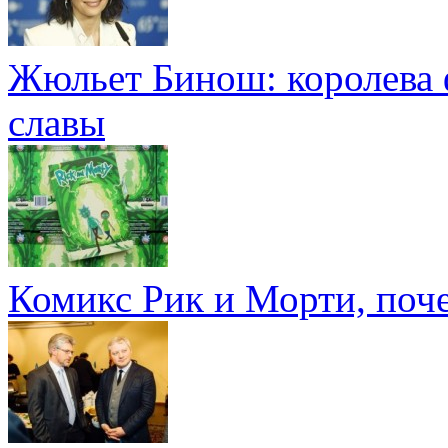
Жюльет Бинош: королева 
славы
Комикс Рик и Морти, поч