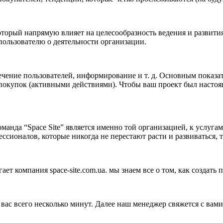
торый напрямую влияет на целесообразность ведения и развития с
 пользователю о деятельности организации.
ечение пользователей, информирование и т. д. Основным показа
покупок (активными действиями). Чтобы ваш проект был настоя
оманда “Space Site” является именно той организацией, к услуга
фессионалов, которые никогда не перестают расти и развиваться,
ет компания space-site.com.ua. мы знаем все о том, как создать
у вас всего несколько минут. Далее наш менеджер свяжется с вам