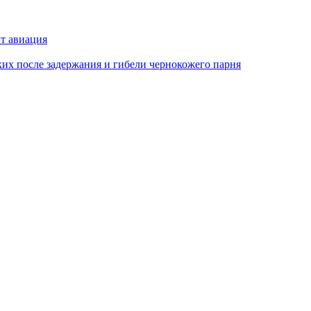
ит авиация
х после задержания и гибели чернокожего парня