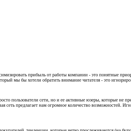
имизировать прибыль от работы компании - это понятные приор
который мы бы хотели обратить внимание читателя - это игнорир
росто пользователи сети, но и ее активные юзеры, которые не п
ная сеть предлагает нам огромное количество возможностей. Игн
окупателей, тенденции, которые четко прослеживаются (на буду