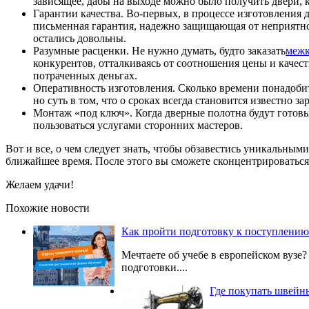
зависящее, дабы на выходе можно было получить двери,
Гарантии качества. Во-первых, в процессе изготовления
письменная гарантия, надежно защищающая от неприятност
остались довольны.
Разумные расценки. Не нужно думать, будто заказать
межк
конкурентов, отталкиваясь от соотношения цены и качест
потраченных деньгах.
Оперативность изготовления. Сколько времени понадобитс
но суть в том, что о сроках всегда становится известно з
Монтаж «под ключ». Когда дверные полотна будут готовы, 
пользоваться услугами сторонних мастеров.
Вот и все, о чем следует знать, чтобы обзавестись уникальн
ближайшее время. После этого вы сможете сконцентрироваться 
Желаем удачи!
Похожие новости
Как пройти подготовку к поступлению
Мечтаете об учебе в европейском вузе
подготовки....
Где покупать швейн