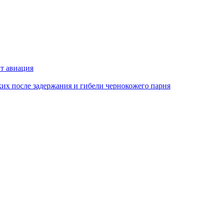
ит авиация
х после задержания и гибели чернокожего парня