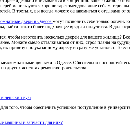
 которые идеально вписываются в концепцию вашего жилого по
 дверей используются хорошо зарекомендовавшие себя материалы
ей. В третьих, вы всегда можете ознакомиться с отзывами от з
омнатные двери в Одессе
могут позволить себе только богачи. 
ва, найти что-то более подходящее вряд ли получится. В долгос
я, чтобы изготовить несколько дверей для вашего жилища? Все 
аранее. Можете смело отталкиваться от них, строя планы на будущ
их привезут по указанному адресу и сразу же установят. То есть
ыми межкомнатными дверями в Одессе. Обязательно воспользуйте
на других аспектах ремонта/строительства.
 в чешский вуз?
? Для того, чтобы обеспечить успешное поступление в университ
ые машины и запчасти для них?