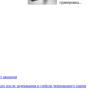
гравировка...
ит авиация
х после задержания и гибели чернокожего парня