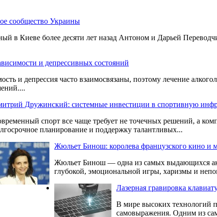
ное сообщество Украины
ый в Киеве более десяти лет назад Антоном и Дарьей Переводч
зависимости и депрессивных состояний
ость и депрессия часто взаимосвязаны, поэтому лечение алкого
ний....
итрий Дружинский: системные инвестиции в спортивную инфр
временный спорт все чаще требует не точечных решений, а ком
лгосрочное планирование и поддержку талантливых...
Жюльет Бинош: королева французского кино и 
Жюльет Бинош — одна из самых выдающихся акт
глубокой, эмоциональной игры, харизмы и непов
Лазерная гравировка клавиату
В мире высоких технологий п
самовыражения. Одним из сам