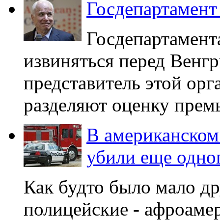
Госдепартамент
Госдепартамен
извиняться перед Венг
представитель этой орга
разделяют оценку премь
В американском
убили еще одно
Как будто было мало д
полицейские - афроаме