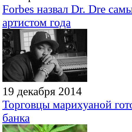
Forbes назвал Dr. Dre са
артистом года
19 декабря 2014
Торговцы марихуаной гот
банка