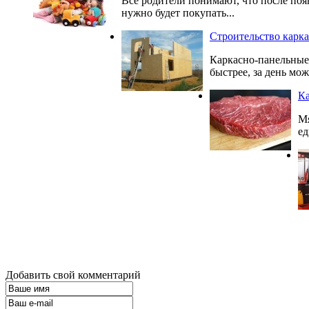
Все родители понимают, что после поя
нужно будет покупать...
Строительство карк
Каркасно-панельные 
быстрее, за день мож
Ка
Мя
ед
Добавить свой комментарий