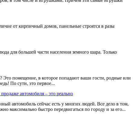
аров, в том числе и игрушками. Причем эти самые игрушки
тличие от кирпичный домов, панельные строятся в разы
люда для большей части населения земного шара. Только
е? Это помещение, в которое попадают ваши гости, родные или
едь! По сути, это первое...
 продаже автомобиля – это реально
ный автомобиль сейчас есть у многих людей. Все дело в том,
но максимально быстро передвигаться по городу и за его...