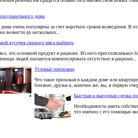
вления ребенка им придется обзавестись множеством новых тов
асно-панельного дома
дома очень популярны за счет коротких сроков возведения. В о
но возвести до нескольких...
кой кусочек свиного мяса выбрать
со, это основной продукт в рационе. Из него приготавливают б
иницы людей пытаются компенсировать отсутствие в рационе...
Угловые прихожие
Что такое прихожая в каждом доме или квартир
близкие, друзья и, конечно же, вы, в первую очер
Быстрая и выгодная сделка по
Необходимость иметь собствен
что именно с его помощью мож