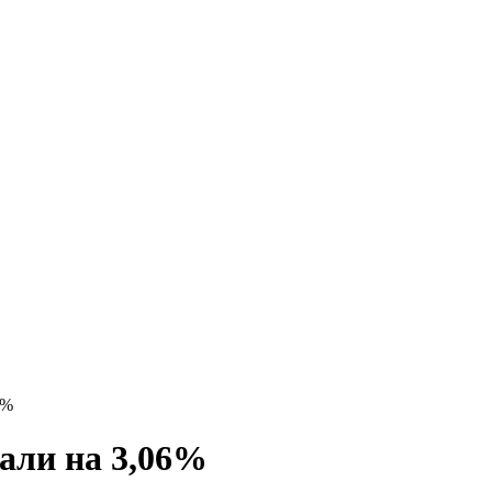
6%
али на 3,06%