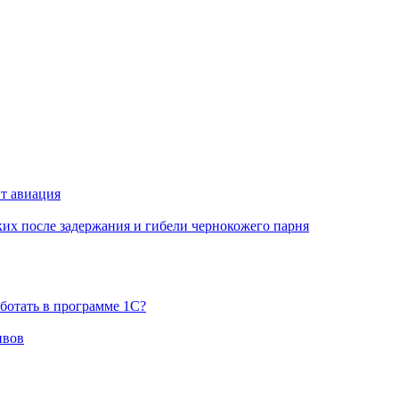
ит авиация
х после задержания и гибели чернокожего парня
ботать в программе 1С?
ивов