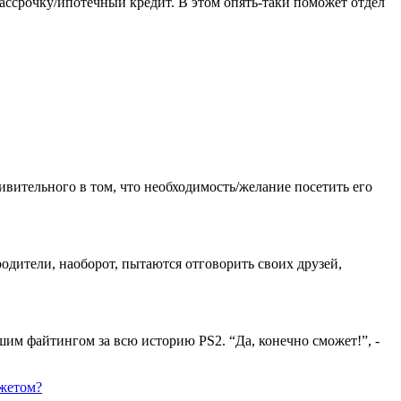
 рассрочку/ипотечный кредит. В этом опять-таки поможет отдел
ивительного в том, что необходимость/желание посетить его
одители, наоборот, пытаются отговорить своих друзей,
шим файтингом за всю историю PS2. “Да, конечно сможет!”, -
джетом?