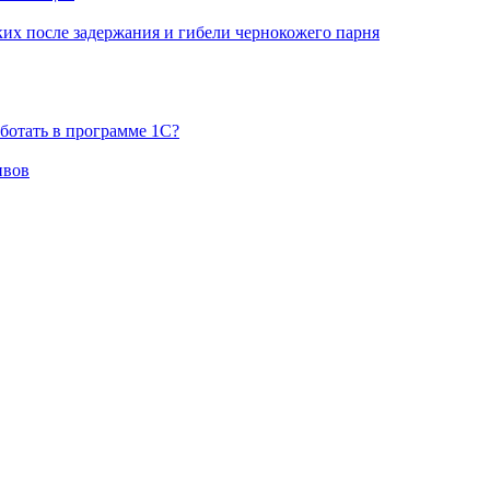
х после задержания и гибели чернокожего парня
ботать в программе 1С?
ивов