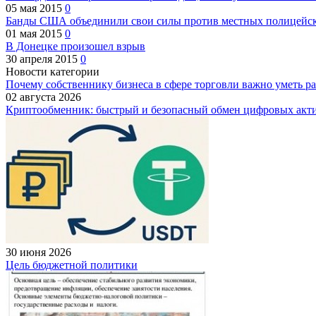
05 мая 2015
0
Банды США объединили свои силы против местных полицейски
01 мая 2015
0
В Донецке произошел взрыв
30 апреля 2015
0
Новости категории
Почему собственнику бизнеса в сфере торговли важно уметь ра
02 августа 2026
Криптообменник: быстрый и безопасный обмен цифровых акт
30 июня 2026
Цель бюджетной политики