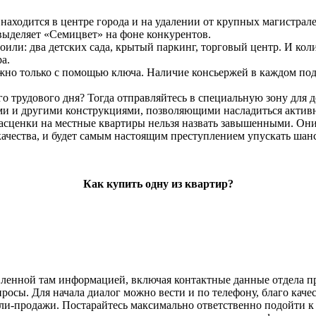
ходится в центре города и на удалении от крупных магистрале
выделяет «Семицвет» на фоне конкурентов.
или: два детских сада, крытый паркинг, торговый центр. И коли
а.
ожно только с помощью ключа. Наличие консьержей в каждом под
 трудового дня? Тогда отправляйтесь в специальную зону для дос
ками и другими конструкциями, позволяющими насладиться акти
асценки на местные квартиры нельзя назвать завышенными. Они
качества, и будет самым настоящим преступлением упускать шанс
Как купить одну из квартир?
вленной там информацией, включая контактные данные отдела п
осы. Для начала диалог можно вести и по телефону, благо качест
и-продажи. Постарайтесь максимально ответственно подойти к в