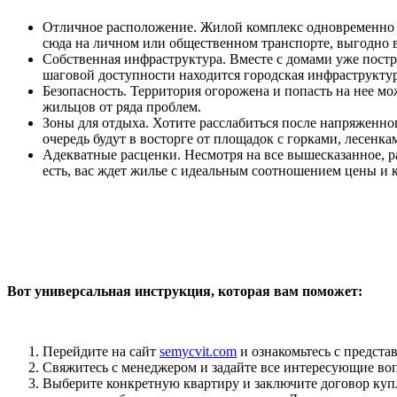
Отличное расположение. Жилой комплекс одновременно на
сюда на личном или общественном транспорте, выгодно 
Собственная инфраструктура. Вместе с домами уже постро
шаговой доступности находится городская инфраструктур
Безопасность. Территория огорожена и попасть на нее м
жильцов от ряда проблем.
Зоны для отдыха. Хотите расслабиться после напряженного
очередь будут в восторге от площадок с горками, лесен
Адекватные расценки. Несмотря на все вышесказанное, р
есть, вас ждет жилье с идеальным соотношением цены и 
Вот универсальная инструкция, которая вам поможет:
Перейдите на сайт
semycvit.com
и ознакомьтесь с предста
Свяжитесь с менеджером и задайте все интересующие вопр
Выберите конкретную квартиру и заключите договор купл