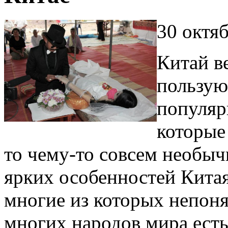
30 октя
Китай в
пользую
популяр
которые 
то чему-то совсем необыч
ярких особенностей Китая
многие из которых непоня
многих народов мира есть