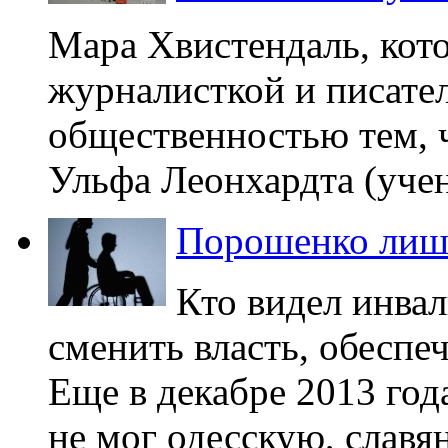
Мара Хвистендаль, кото
журналисткой и писате
общественностью тем, 
Ульфа Леонхардта (учен
Порошенко лиши
Кто видел инва
сменить власть, обесп
Еще в декабре 2013 год
не мог одесскую, славян