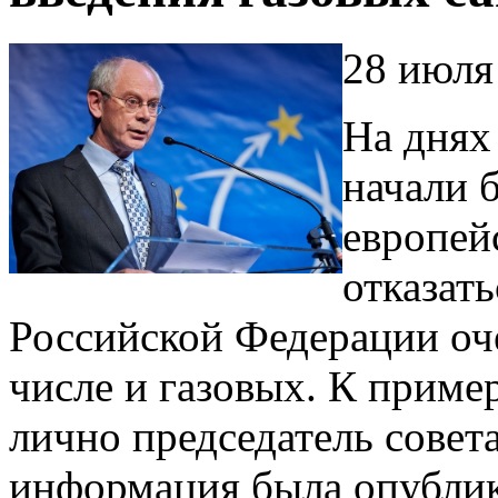
28 июля
На днях
начали 
европей
отказат
Российской Федерации оче
числе и газовых. К приме
лично председатель совет
информация была опубли