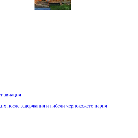
ит авиация
х после задержания и гибели чернокожего парня