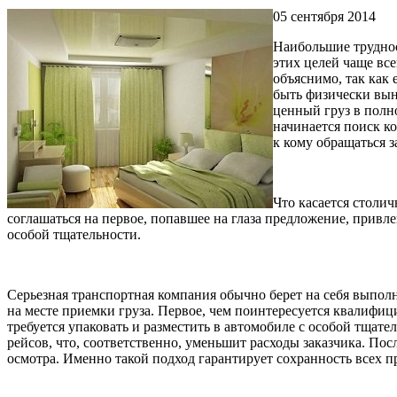
05 сентября 2014
Наибольшие труднос
этих целей чаще вс
объяснимо, так как
быть физически вын
ценный груз в полн
начинается поиск к
к кому обращаться 
Что касается столич
соглашаться на первое, попавшее на глаза предложение, привл
особой тщательности.
Серьезная транспортная компания обычно берет на себя выполн
на месте приемки груза. Первое, чем поинтересуется квалифи
требуется упаковать и разместить в автомобиле с особой тщат
рейсов, что, соответственно, уменьшит расходы заказчика. Пос
осмотра. Именно такой подход гарантирует сохранность всех п