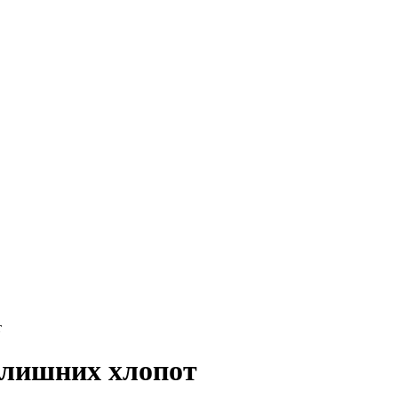
т
з лишних хлопот