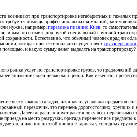
ти возникают при транспортировке негабаритных и тяжелых пр
его требуется помощь профессиональных компаний, занимающихся
 если нужна, например,
перевозка пианино Киев
, то самостоятел
осливым, но и иметь под рукой специальный грузовой транспорт
ой сохранности. Естественно, что обычный человек вряд ли обл
омпании, которая профессионально осуществляет
грузоперевозки
за помощью, и какую сумму денег выделять на транспортировку?
ного рынка услуг по транспортировке грузов, то предложений зд
екшее внимание своей невысокой ценой. Как известно, професси
ение всего комплекса задач, начиная от упаковки предметов спе
цированный перевозчик, это перечень дорогостоящих, хрупких 
ельностью. Далее он распланирует расстановку всех перевозимых 
ле приезда на место разгрузки, бригада перенесет все предметы 
редметов, и именно по этой причине тарифы у солидных грузопе