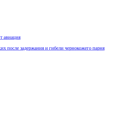
ит авиация
х после задержания и гибели чернокожего парня