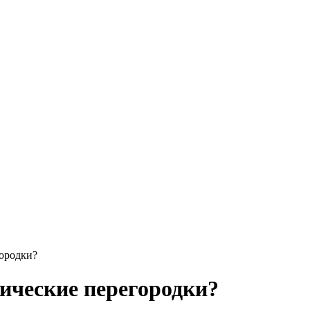
городки?
нические перегородки?