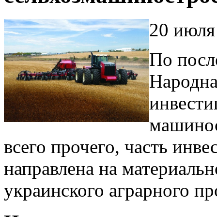
20 июля
По посл
Народна
инвести
машинос
всего прочего, часть инв
направлена на материальн
украинского аграрного пр