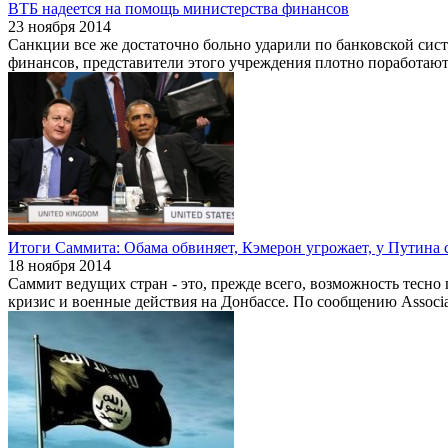
ВТБ надеется на помощь министерства финансов
23 ноября 2014
Санкции все же достаточно больно ударили по банковской сис
финансов, представители этого учреждения плотно поработают
Итоги Саммита: Обама обвиняет, Кэмерон угрожает, у Путина с
18 ноября 2014
Саммит ведущих стран - это, прежде всего, возможность тесно
кризис и военные действия на Донбассе. По сообщению Associat