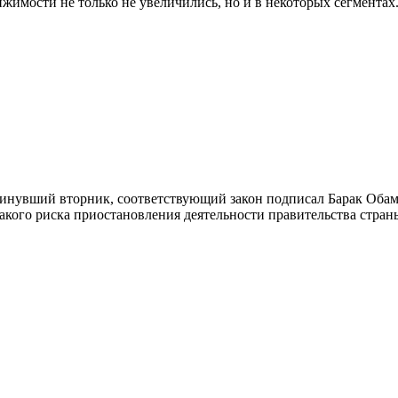
имости не только не увеличились, но и в некоторых сегментах
инувший вторник, соответствующий закон подписал Барак Обама
икакого риска приостановления деятельности правительства стран