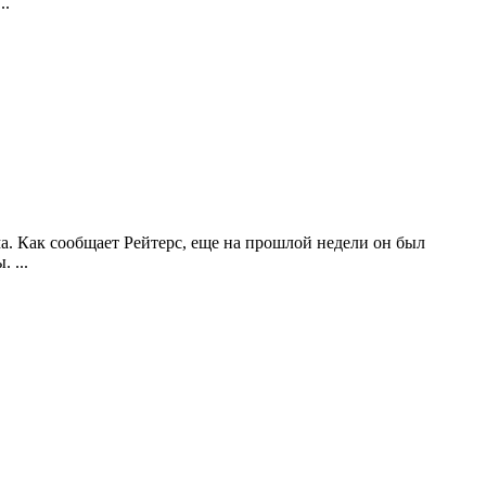
...
. Как сообщает Рейтерс, еще на прошлой недели он был
ы.
...