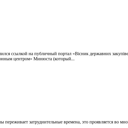
лился ссылкой на публичный портал «Вісник державних закупів
ионным центром» Минюста (который
...
ины переживает затруднительные времена, это проявляется во мн