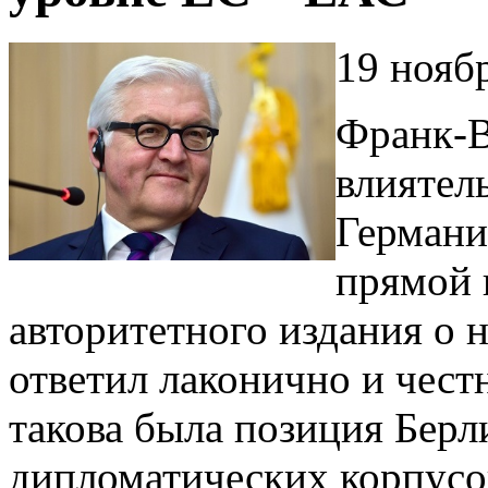
19 нояб
Франк-В
влиятел
Германи
прямой 
авторитетного издания о 
ответил лаконично и чест
такова была позиция Берл
дипломатических корпусо